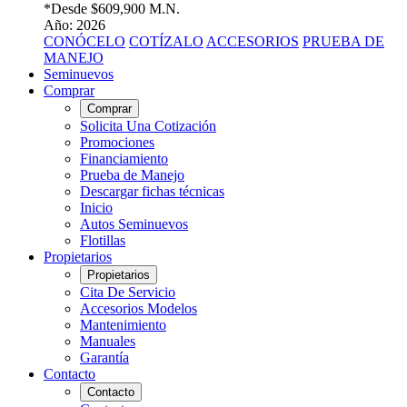
*Desde
$609,900 M.N.
Año: 2026
CONÓCELO
COTÍZALO
ACCESORIOS
PRUEBA DE
MANEJO
Seminuevos
Comprar
Comprar
Solicita Una Cotización
Promociones
Financiamiento
Prueba de Manejo
Descargar fichas técnicas
Inicio
Autos Seminuevos
Flotillas
Propietarios
Propietarios
Cita De Servicio
Accesorios Modelos
Mantenimiento
Manuales
Garantía
Contacto
Contacto