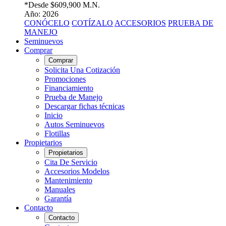
*Desde
$609,900 M.N.
Año: 2026
CONÓCELO
COTÍZALO
ACCESORIOS
PRUEBA DE
MANEJO
Seminuevos
Comprar
Comprar
Solicita Una Cotización
Promociones
Financiamiento
Prueba de Manejo
Descargar fichas técnicas
Inicio
Autos Seminuevos
Flotillas
Propietarios
Propietarios
Cita De Servicio
Accesorios Modelos
Mantenimiento
Manuales
Garantía
Contacto
Contacto