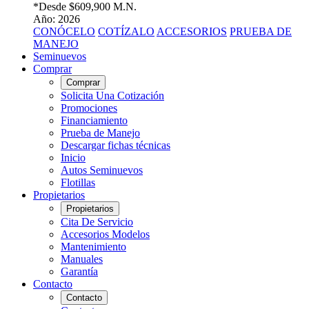
*Desde
$609,900 M.N.
Año: 2026
CONÓCELO
COTÍZALO
ACCESORIOS
PRUEBA DE
MANEJO
Seminuevos
Comprar
Comprar
Solicita Una Cotización
Promociones
Financiamiento
Prueba de Manejo
Descargar fichas técnicas
Inicio
Autos Seminuevos
Flotillas
Propietarios
Propietarios
Cita De Servicio
Accesorios Modelos
Mantenimiento
Manuales
Garantía
Contacto
Contacto