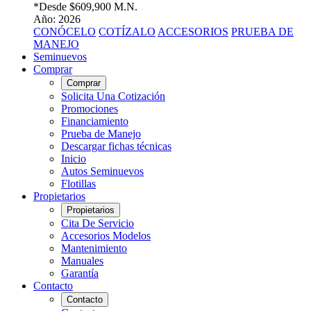
*Desde
$609,900 M.N.
Año: 2026
CONÓCELO
COTÍZALO
ACCESORIOS
PRUEBA DE
MANEJO
Seminuevos
Comprar
Comprar
Solicita Una Cotización
Promociones
Financiamiento
Prueba de Manejo
Descargar fichas técnicas
Inicio
Autos Seminuevos
Flotillas
Propietarios
Propietarios
Cita De Servicio
Accesorios Modelos
Mantenimiento
Manuales
Garantía
Contacto
Contacto