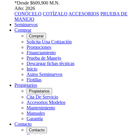
*Desde
$609,900 M.N.
Año: 2026
CONÓCELO
COTÍZALO
ACCESORIOS
PRUEBA DE
MANEJO
Seminuevos
Comprar
Comprar
Solicita Una Cotización
Promociones
Financiamiento
Prueba de Manejo
Descargar fichas técnicas
Inicio
Autos Seminuevos
Flotillas
Propietarios
Propietarios
Cita De Servicio
Accesorios Modelos
Mantenimiento
Manuales
Garantía
Contacto
Contacto