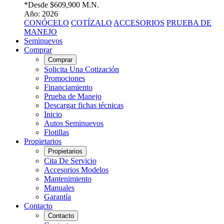
*Desde
$609,900 M.N.
Año: 2026
CONÓCELO
COTÍZALO
ACCESORIOS
PRUEBA DE
MANEJO
Seminuevos
Comprar
Comprar
Solicita Una Cotización
Promociones
Financiamiento
Prueba de Manejo
Descargar fichas técnicas
Inicio
Autos Seminuevos
Flotillas
Propietarios
Propietarios
Cita De Servicio
Accesorios Modelos
Mantenimiento
Manuales
Garantía
Contacto
Contacto