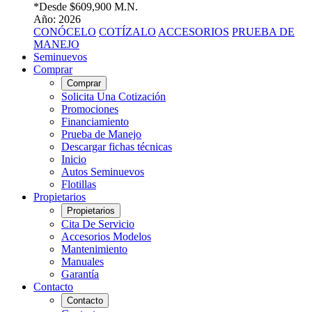
*Desde
$609,900 M.N.
Año: 2026
CONÓCELO
COTÍZALO
ACCESORIOS
PRUEBA DE
MANEJO
Seminuevos
Comprar
Comprar
Solicita Una Cotización
Promociones
Financiamiento
Prueba de Manejo
Descargar fichas técnicas
Inicio
Autos Seminuevos
Flotillas
Propietarios
Propietarios
Cita De Servicio
Accesorios Modelos
Mantenimiento
Manuales
Garantía
Contacto
Contacto