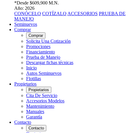
*Desde
$609,900 M.N.
Año: 2026
CONÓCELO
COTÍZALO
ACCESORIOS
PRUEBA DE
MANEJO
Seminuevos
Comprar
Comprar
Solicita Una Cotización
Promociones
Financiamiento
Prueba de Manejo
Descargar fichas técnicas
Inicio
Autos Seminuevos
Flotillas
Propietarios
Propietarios
Cita De Servicio
Accesorios Modelos
Mantenimiento
Manuales
Garantía
Contacto
Contacto