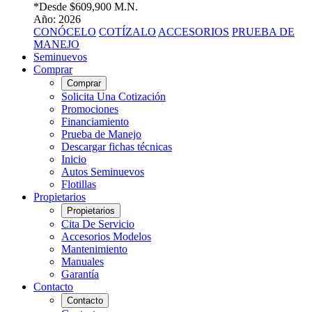
*Desde
$609,900 M.N.
Año: 2026
CONÓCELO
COTÍZALO
ACCESORIOS
PRUEBA DE
MANEJO
Seminuevos
Comprar
Comprar
Solicita Una Cotización
Promociones
Financiamiento
Prueba de Manejo
Descargar fichas técnicas
Inicio
Autos Seminuevos
Flotillas
Propietarios
Propietarios
Cita De Servicio
Accesorios Modelos
Mantenimiento
Manuales
Garantía
Contacto
Contacto