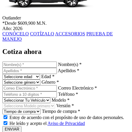
Outlander
*Desde
$609,900 M.N.
Año: 2026
CONÓCELO
COTÍZALO
ACCESORIOS
PRUEBA DE
MANEJO
Cotiza ahora
Nombre(s) *
Apellidos *
Edad *
Género *
Correo Electrónico *
Teléfono *
Modelo *
Versión *
Tiempo de compra *
Estoy de acuerdo con el propósito de uso de datos personales.
He leído y acepto el
Aviso de Privacidad