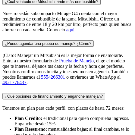
¿Cuál vehículo de Mitsubishi rinde más combustible?
Nuestro sedán subcompacto Mirage G4 cuenta con el mayor
rendimiento de combustible de la gama Mitsubishi. Ofrece un
rendimiento de entre 18 y 20 km por litro, perfecto para quien busca
ahorrar en cada vuelta. Conócelo
aquí
.
¿Puedo agendar una prueba de manejo? ¿Cómo?
¡Claro! Manejar un Mitsubishi es la mejor forma de enamorarte.
Entra a nuestro formulario de
Prueba de Manejo
, elige el modelo
que te interesa, déjanos tus datos y la fecha y hora que prefieras.
Nosotros confirmamos tu cita y te esperamos en agencia. También
puedes llamarnos al
5554266301
o enviarnos un WhatsApp al
4921776437
.
¿Qué opciones de financiamiento y enganche manejan?
Tenemos un plan para cada perfil, con plazos de hasta 72 meses:
Plan Crédito:
el tradicional para quien comprueba ingresos.
Enganche desde 15%.
Plan Reestreno:
mensualidades bajas; al final cambias, te lo
quedas o lo devuelves.