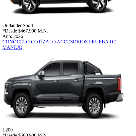
Outlander Sport
*Desde
$467,900 M.N.
Año: 2026
CONÓCELO
COTÍZALO
ACCESORIOS
PRUEBA DE
MANEJO
L200
*Desde
$580,900 M.N.