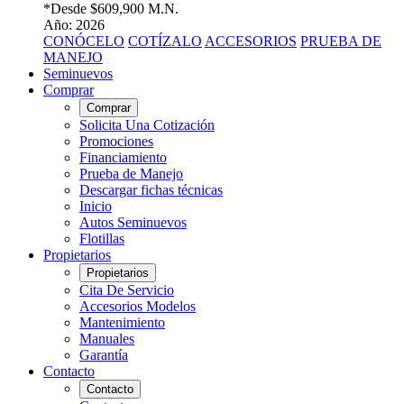
*Desde
$609,900 M.N.
Año: 2026
CONÓCELO
COTÍZALO
ACCESORIOS
PRUEBA DE
MANEJO
Seminuevos
Comprar
Comprar
Solicita Una Cotización
Promociones
Financiamiento
Prueba de Manejo
Descargar fichas técnicas
Inicio
Autos Seminuevos
Flotillas
Propietarios
Propietarios
Cita De Servicio
Accesorios Modelos
Mantenimiento
Manuales
Garantía
Contacto
Contacto