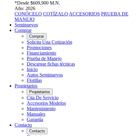
*Desde
$609,900 M.N.
Año: 2026
CONÓCELO
COTÍZALO
ACCESORIOS
PRUEBA DE
MANEJO
Seminuevos
Comprar
Comprar
Solicita Una Cotización
Promociones
Financiamiento
Prueba de Manejo
Descargar fichas técnicas
Inicio
Autos Seminuevos
Flotillas
Propietarios
Propietarios
Cita De Servicio
Accesorios Modelos
Mantenimiento
Manuales
Garantía
Contacto
Contacto