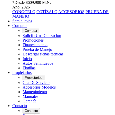
*Desde
$609,900 M.N.
Año: 2026
CONÓCELO
COTÍZALO
ACCESORIOS
PRUEBA DE
MANEJO
Seminuevos
Comprar
Comprar
Solicita Una Cotización
Promociones
Financiamiento
Prueba de Manejo
Descargar fichas técnicas
Inicio
Autos Seminuevos
Flotillas
Propietarios
Propietarios
Cita De Servicio
Accesorios Modelos
Mantenimiento
Manuales
Garantía
Contacto
Contacto